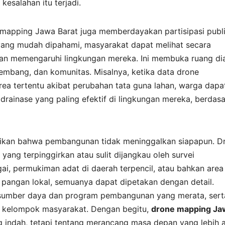
esalahan itu terjadi.
 mapping Jawa Barat juga memberdayakan partisipasi publ
 yang mudah dipahami, masyarakat dapat melihat secara
n memengaruhi lingkungan mereka. Ini membuka ruang di
gembang, dan komunitas. Misalnya, ketika data drone
ea tertentu akibat perubahan tata guna lahan, warga dapa
rainase yang paling efektif di lingkungan mereka, berdas
stikan bahwa pembangunan tidak meninggalkan siapapun. D
ang terpinggirkan atau sulit dijangkau oleh survei
i, permukiman adat di daerah terpencil, atau bahkan area
n pangan lokal, semuanya dapat dipetakan dengan detail.
si sumber daya dan program pembangunan yang merata, sert
p kelompok masyarakat. Dengan begitu,
drone mapping Ja
indah, tetapi tentang merancang masa depan yang lebih a