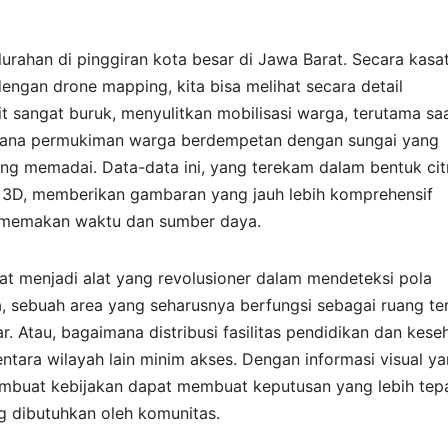
rahan di pinggiran kota besar di Jawa Barat. Secara kasa
dengan drone mapping, kita bisa melihat secara detail
 sangat buruk, menyulitkan mobilisasi warga, terutama sa
aimana permukiman warga berdempetan dengan sungai yang
ng memadai. Data-data ini, yang terekam dalam bentuk cit
el 3D, memberikan gambaran yang jauh lebih komprehensif
g memakan waktu dan sumber daya.
at menjadi alat yang revolusioner dalam mendeteksi pola
a, sebuah area yang seharusnya berfungsi sebagai ruang te
liar. Atau, bagaimana distribusi fasilitas pendidikan dan kese
entara wilayah lain minim akses. Dengan informasi visual y
pembuat kebijakan dapat membuat keputusan yang lebih tep
ng dibutuhkan oleh komunitas.