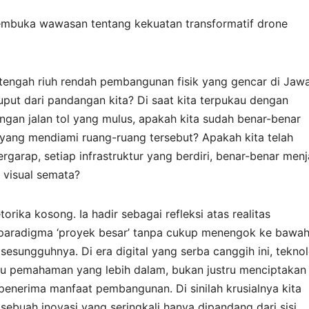
membuka wawasan tentang kekuatan transformatif drone
engah riuh rendah pembangunan fisik yang gencar di Jaw
uput dari pandangan kita? Di saat kita terpukau dengan
gan jalan tol yang mulus, apakah kita sudah benar-benar
ang mendiami ruang-ruang tersebut? Apakah kita telah
rgarap, setiap infrastruktur yang berdiri, benar-benar men
 visual semata?
rika kosong. Ia hadir sebagai refleksi atas realitas
paradigma ‘proyek besar’ tanpa cukup menengok ke bawah
esungguhnya. Di era digital yang serba canggih ini, teknol
u pemahaman yang lebih dalam, bukan justru menciptakan
enerima manfaat pembangunan. Di sinilah krusialnya kita
 sebuah inovasi yang seringkali hanya dipandang dari sisi