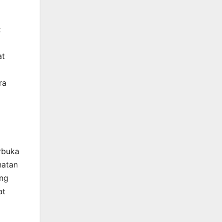
t
at
ra
rbuka
hatan
ang
at