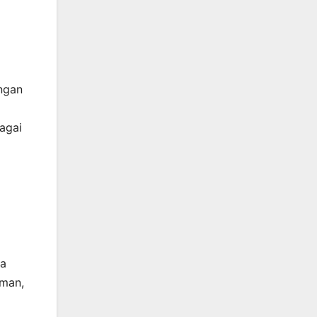
ngan
bagai
wa
iman,