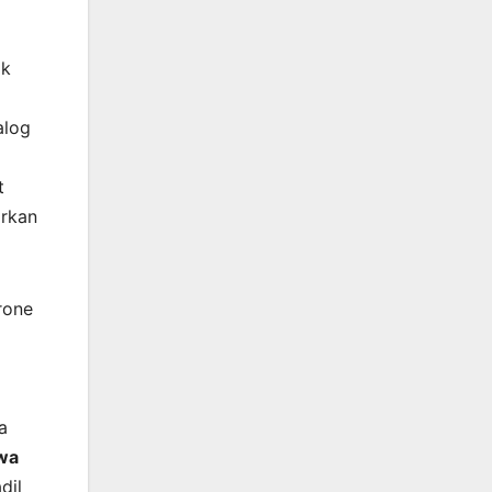
ik
alog
t
arkan
rone
a
wa
dil