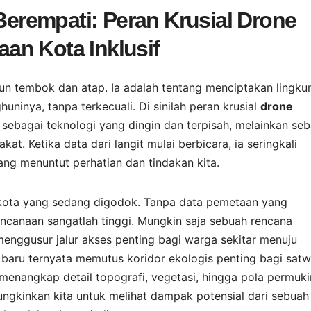
rempati: Peran Krusial Drone
an Kota Inklusif
 tembok dan atap. Ia adalah tentang menciptakan lingku
uninya, tanpa terkecuali. Di sinilah peran krusial
drone
n sebagai teknologi yang dingin dan terpisah, melainkan se
t. Ketika data dari langit mulai berbicara, ia seringkali
ng menuntut perhatian dan tindakan kita.
ota yang sedang digodok. Tanpa data pemetaan yang
encanaan sangatlah tinggi. Mungkin saja sebuah rencana
nggusur jalur akses penting bagi warga sekitar menuju
l baru ternyata memutus koridor ekologis penting bagi sat
enangkap detail topografi, vegetasi, hingga pola permuk
gkinkan kita untuk melihat dampak potensial dari sebuah