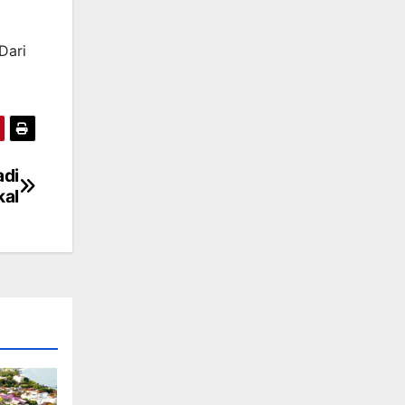
Dari
adi
kal