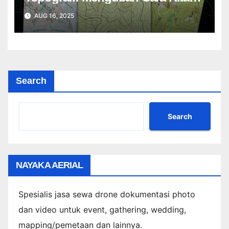
Membaca Permukaan Bumi
AUG 16, 2025
Search
Search
NAYAKA AERIAL
Spesialis jasa sewa drone dokumentasi photo
dan video untuk event, gathering, wedding,
mapping/pemetaan dan lainnya.