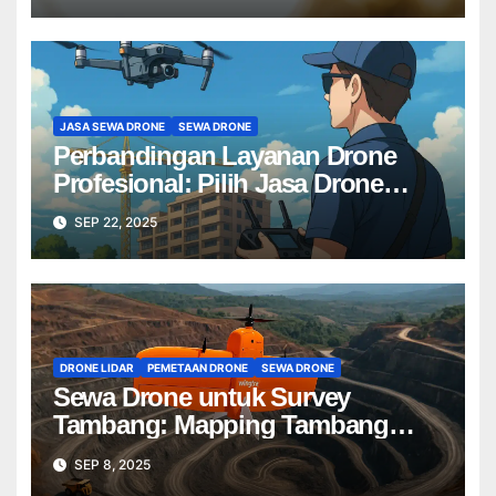
JASA SEWA DRONE
SEWA DRONE
Perbandingan Layanan Drone
Profesional: Pilih Jasa Drone
Terbaik untuk Proyek Anda
SEP 22, 2025
DRONE LIDAR
PEMETAAN DRONE
SEWA DRONE
Sewa Drone untuk Survey
Tambang: Mapping Tambang
Profesional Lebih Cepat & Akurat
SEP 8, 2025