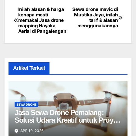
Inilah alasan & harga
Sewa drone mavic di
Post
kenapa mesti
Mustika Jaya, inilah
memakai Jasa drone
tarif & alasan
navigation
mapping Nayaka
menggunakannya
Aerial di Pangalengan
Artikel Terkait
SEWA DRONE
Jasa Sewa Drone Pemalang:
Solusi Udara Kreatif untuk Proyek
Anda Tanpa Batas】
APR 19, 2026