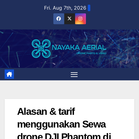
Skip
Fri. Aug 7th, 2026
to
content
Alasan & tarif
menggunakan Sewa
drone DJI Phantom di