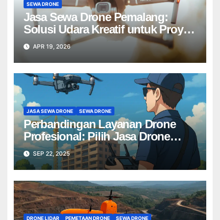
SEWA DRONE
Jasa Sewa Drone Pemalang:
Solusi Udara Kreatif untuk Proyek
Anda Tanpa Batas】
APR 19, 2026
JASA SEWA DRONE
SEWA DRONE
Perbandingan Layanan Drone
Profesional: Pilih Jasa Drone
Terbaik untuk Proyek Anda
SEP 22, 2025
DRONE LIDAR
PEMETAAN DRONE
SEWA DRONE