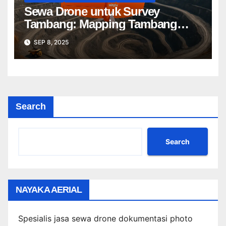
Sewa Drone untuk Survey
Tambang: Mapping Tambang
Profesional Lebih Cepat & Akurat
SEP 8, 2025
Search
Search
NAYAKA AERIAL
Spesialis jasa sewa drone dokumentasi photo