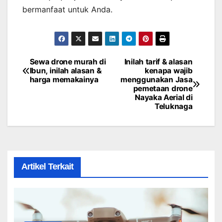
bermanfaat untuk Anda.
Sewa drone murah di
Inilah tarif & alasan
Post
Ibun, inilah alasan &
kenapa wajib
harga memakainya
menggunakan Jasa
navigation
pemetaan drone
Nayaka Aerial di
Teluknaga
Artikel Terkait