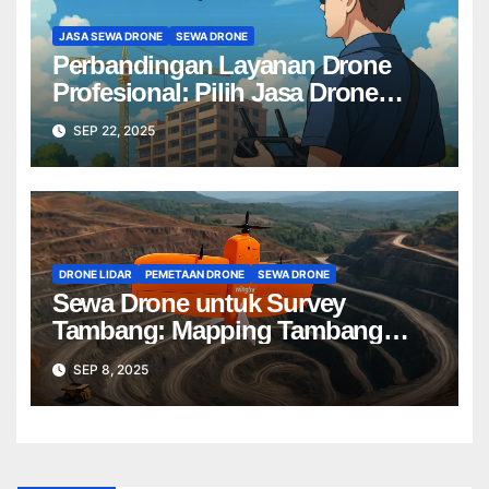
JASA SEWA DRONE
SEWA DRONE
Perbandingan Layanan Drone
Profesional: Pilih Jasa Drone
Terbaik untuk Proyek Anda
SEP 22, 2025
DRONE LIDAR
PEMETAAN DRONE
SEWA DRONE
Sewa Drone untuk Survey
Tambang: Mapping Tambang
Profesional Lebih Cepat & Akurat
SEP 8, 2025