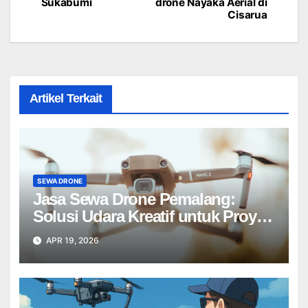
navigation
Sukabumi
drone Nayaka Aerial di
Cisarua
Artikel Terkait
SEWA DRONE
Jasa Sewa Drone Pemalang:
Solusi Udara Kreatif untuk Proyek
Anda Tanpa Batas】
APR 19, 2026