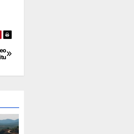
deo
itu