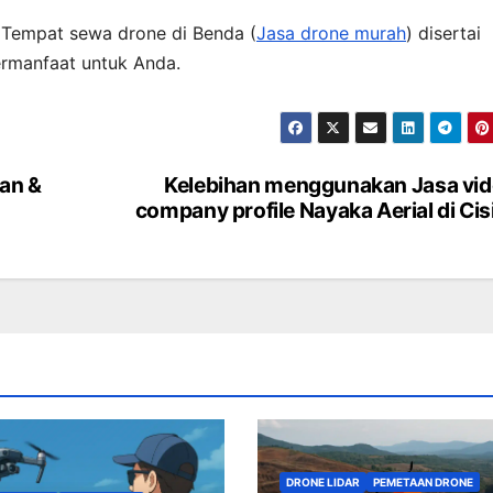
i Tempat sewa drone di Benda (
Jasa drone murah
) disertai
ermanfaat untuk Anda.
san &
Kelebihan menggunakan Jasa vi
company profile Nayaka Aerial di Cis
DRONE LIDAR
PEMETAAN DRONE