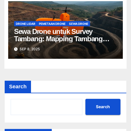
DRONE LIDAR
PEMETAAN DRONE
SEWA DRONE
Sewa Drone untuk Survey
Tambang: Mapping Tambang
Profesional Lebih Cepat & Akurat
SEP 8, 2025
Search
Search