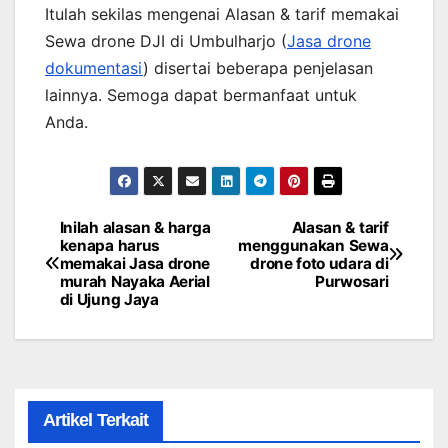
Itulah sekilas mengenai Alasan & tarif memakai
Sewa drone DJI di Umbulharjo (
Jasa drone
dokumentasi
) disertai beberapa penjelasan
lainnya. Semoga dapat bermanfaat untuk
Anda.
Inilah alasan & harga
Alasan & tarif
Post
kenapa harus
menggunakan Sewa
memakai Jasa drone
drone foto udara di
navigation
murah Nayaka Aerial
Purwosari
di Ujung Jaya
Artikel Terkait