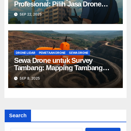
Profesional: Pilih Jasa Drone
Terbaik untuk Proyek Anda
SEP 22, 2025
DRONE LIDAR
PEMETAAN DRONE
SEWA DRONE
Sewa Drone untuk Survey
Tambang: Mapping Tambang
Profesional Lebih Cepat & Akurat
SEP 8, 2025
Search