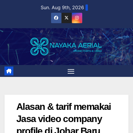
Skip
Sun. Aug 9th, 2026
to
content
Alasan & tarif memakai
Jasa video company
profile di Johar Baru