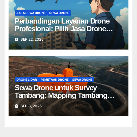
JASA SEWA DRONE
SEWA DRONE
Perbandingan Layanan Drone
Profesional: Pilih Jasa Drone
Terbaik untuk Proyek Anda
SEP 22, 2025
DRONE LIDAR
PEMETAAN DRONE
SEWA DRONE
Sewa Drone untuk Survey
Tambang: Mapping Tambang
Profesional Lebih Cepat & Akurat
SEP 8, 2025