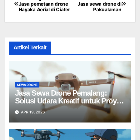
Post
Jasa pemetaan drone
Jasa sewa drone di
Nayaka Aerial di Ciater
Pakualaman
navigation
Artikel Terkait
SEWA DRONE
Jasa Sewa Drone Pemalang:
Solusi Udara Kreatif untuk Proyek
Anda Tanpa Batas】
APR 19, 2026