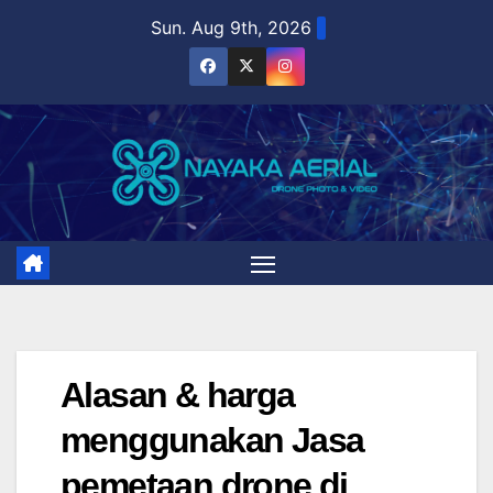
Skip
Sun. Aug 9th, 2026
to
content
Alasan & harga
menggunakan Jasa
pemetaan drone di