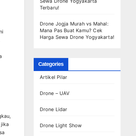
Sewa Drone Yogyakarta
Terbaru!
Drone Jogja Murah vs Mahal:
Mana Pas Buat Kamu? Cek
ni
Harga Sewa Drone Yogyakarta!
k
a
Categories
Artikel Pilar
Drone – UAV
Drone Lidar
gkau,
jika
Drone Light Show
sa