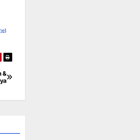
ne
)
n &
ya