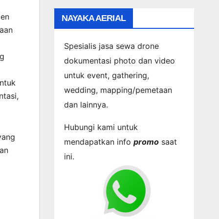
men
NAYAKA AERIAL
naan
Spesialis jasa sewa drone
ng
dokumentasi photo dan video
untuk event, gathering,
ntuk
wedding, mapping/pemetaan
tasi,
dan lainnya.
Hubungi kami untuk
yang
mendapatkan info
promo
saat
dan
ini.