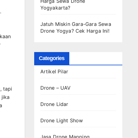
Harga Sewa Drone
Yogyakarta?
.
Jatuh Miskin Gara-Gara Sewa
Drone Yogya? Cek Harga Ini!
akaan
r
Categories
Artikel Pilar
Drone – UAV
, tapi
jika
Drone Lidar
a
Drone Light Show
Jasa Drone Mapping