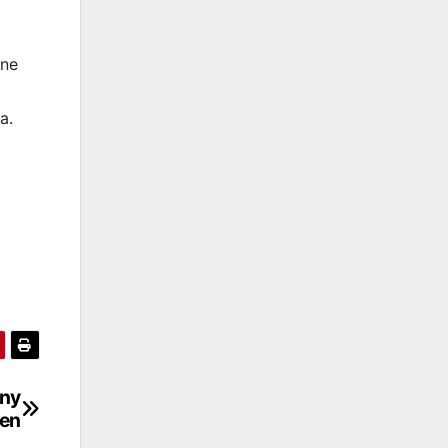
one
a.
any
ren