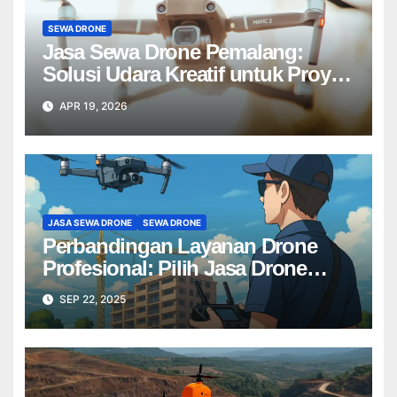
SEWA DRONE
Jasa Sewa Drone Pemalang:
Solusi Udara Kreatif untuk Proyek
Anda Tanpa Batas】
APR 19, 2026
JASA SEWA DRONE
SEWA DRONE
Perbandingan Layanan Drone
Profesional: Pilih Jasa Drone
Terbaik untuk Proyek Anda
SEP 22, 2025