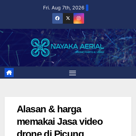
Skip
Fri. Aug 7th, 2026
to
content
Alasan & harga
memakai Jasa video
drone di Picung