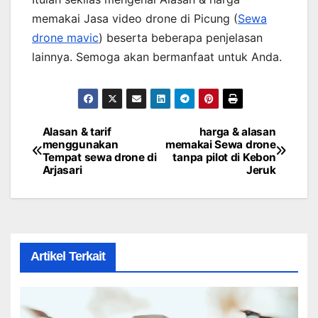
memakai Jasa video drone di Picung (
Sewa
drone mavic
) beserta beberapa penjelasan
lainnya. Semoga akan bermanfaat untuk Anda.
Alasan & tarif
harga & alasan
Post
menggunakan
memakai Sewa drone
Tempat sewa drone di
tanpa pilot di Kebon
navigation
Arjasari
Jeruk
Artikel Terkait