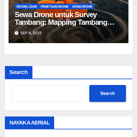
DRONE LIDAR
PEMETAAN DRONE
SEWA DRONE
Sewa Drone untuk Survey
Tambang: Mapping Tambang
Profesional Lebih Cepat & Akurat
SEP 8, 2025
Search
Search
NAYAKA AERIAL